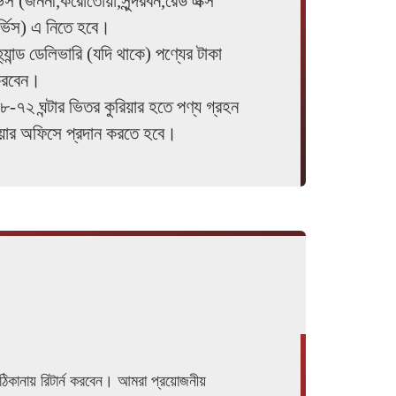
ভিস (জননী,করোতোয়া,সুন্দরবন,রেড এক্স
্ভিস) এ নিতে হবে।
্যান্ড ডেলিভারি (যদি থাকে) পণ্যের টাকা
 করবেন।
৪৮-৭২ ঘন্টার ভিতর কুরিয়ার হতে পণ্য গ্রহন
িয়ার অফিসে প্রদান করতে হবে।
 ঠিকানায় রিটার্ন করবেন। আমরা প্রয়োজনীয়