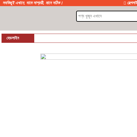
সবকিছুই এখানে, দামে সাশ্রয়ী, মানে সঠিক।
হেল্প
হেডলাইন