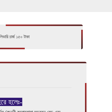
িভারি চার্জ ১৫০ টাকা
িরে হলেঃ-